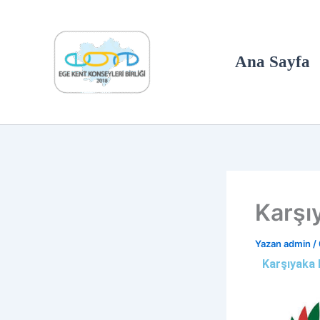
İçeriğe
atla
Ana Sayfa
Karşı
Yazan
admin
/
Karşıyaka 