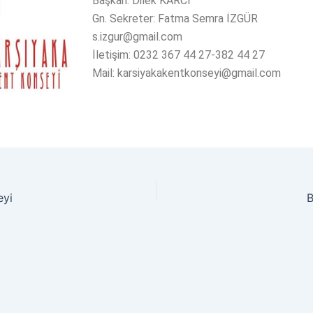
Başkan: Dilek KARCI
Gn. Sekreter: Fatma Semra İZGÜR
s.izgur@gmail.com
İletişim: 0232 367 44 27-382 44 27
Mail: karsiyakakentkonseyi@gmail.com
eyi
B