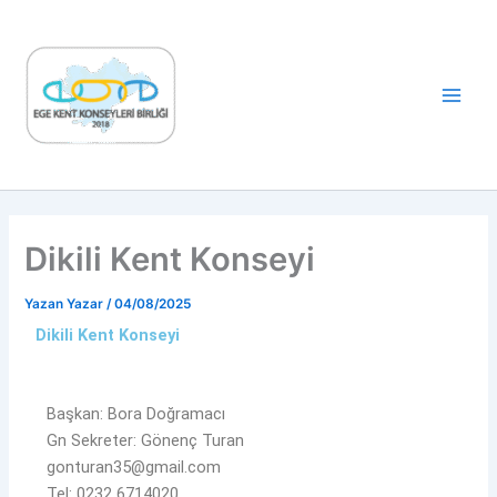
İçeriğe
Main
atla
Men
Dikili Kent Konseyi
Yazan
Yazar
/
04/08/2025
Dikili Kent Konseyi
Başkan: Bora Doğramacı
Gn Sekreter: Gönenç Turan
gonturan35@gmail.com
Tel: 0
232 6714020